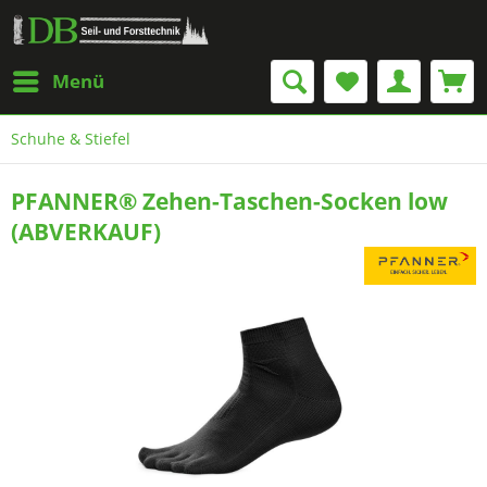
Menü
Schuhe & Stiefel
PFANNER® Zehen-Taschen-Socken low
(ABVERKAUF)