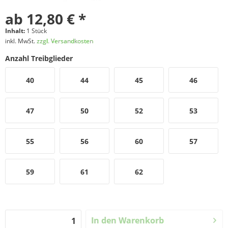
ab 12,80 € *
Inhalt:
1 Stück
inkl. MwSt.
zzgl. Versandkosten
Anzahl Treibglieder
40
44
45
46
47
50
52
53
55
56
60
57
59
61
62
In den
Warenkorb