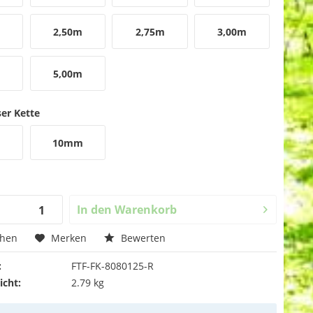
2,50m
2,75m
3,00m
5,00m
er Kette
10mm
In den
Warenkorb
chen
Merken
Bewerten
:
FTF-FK-8080125-R
icht:
2.79 kg