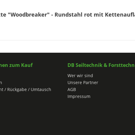
te "Woodbreaker" - Rundstahl rot mit Kettenaufl
nen zum Kauf
DB Seiltechnik & Forsttechn
Wer wir sind
n
Unsere Partner
ht / Rückgabe / Umtausch
AGB
Impressum