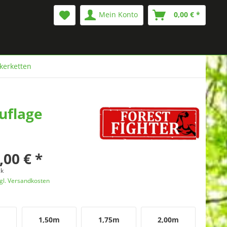
Mein Konto
0,00 € *
kerketten
uflage
,00 € *
ck
gl. Versandkosten
1,50m
1,75m
2,00m