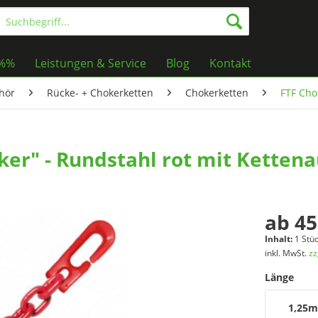
%%%
Leistungen & Service
Blog
Kontakt
hör
Rücke- + Chokerketten
Chokerketten
FTF Cho
er" - Rundstahl rot mit Kettena
ab 45
Inhalt:
1 Stü
inkl. MwSt.
zz
Länge
1,25m