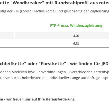
kette "Woodbreaker" mit Rundstahlprofil aus rot
itig der FTF (Forest Tractive Force) und gleichzeitig der Zugleistun
FTF ≙ max. Windenzugleistung
4,0t
6,3t
hleifkette" oder "Forstkette" - wir finden für JE
hiedenen Modellen bzw. Endverbindungen, 6 verschiedene Kettenty
für Sie auch Chokerketten mit individueller Länge auf Anfrage - sp
m - wir freuen uns auf Ihre Herausforderung!