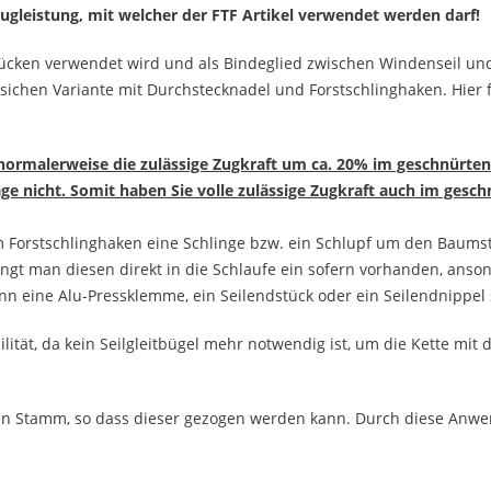
gleistung, mit welcher der FTF Artikel verwendet werden darf!
lzrücken verwendet wird und als Bindeglied zwischen Windenseil 
sichen Variante mit Durchstecknadel und Forstschlinghaken. Hier 
 normalerweise die zulässige Zugkraft um ca. 20% im geschnürten
age nicht. Somit haben Sie volle zulässige Zugkraft auch im ges
m Forstschlinghaken eine Schlinge bzw. ein Schlupf um den Bau
gt man diesen direkt in die Schlaufe ein sofern vorhanden, anso
n eine Alu-Pressklemme, ein Seilendstück oder ein Seilendnippel 
xibilität, da kein Seilgleitbügel mehr notwendig ist, um die Kette m
den Stamm, so dass dieser gezogen werden kann. Durch diese Anwe