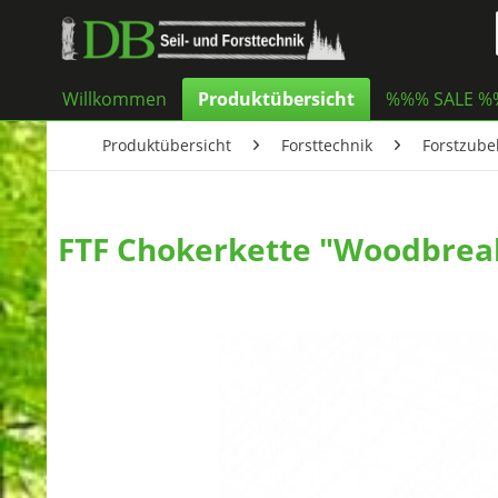
Willkommen
Produktübersicht
%%% SALE 
Produktübersicht
Forsttechnik
Forstzube
FTF Chokerkette "Woodbreak