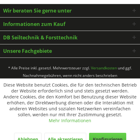
Wir beraten Sie gerne unter
Informationen zum Kauf
DB Seiltechnik & Forsttechnik
Unsere Fachgebiete
* Alle Preise inkl. gesetzl. Mehrwertsteuer zzgl.
Versandkosten
und ggf.
Nachnahmegebühren, wenn nicht anders beschrieben
Diese Website benutzt Cookies, die für den technischen Betrieb
der Website erforderlich sind und stets gesetzt werden.
Andere Cookies, die den Komfort bei Benutzung dieser Website
erhöhen, der Direktwerbung dienen oder die Interaktion mit
anderen Websites und sozialen Netzwerken vereinfachen
sollen, werden nur mit Ihrer Zustimmung gesetzt.
Mehr Informationen
Ablehnen
Alle akzeptieren
Konfigurieren