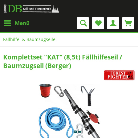
Menü
Fällhilfe- & Baumzugseile
Komplettset "KAT" (8,5t) Fällhilfeseil /
Baumzugseil (Berger)