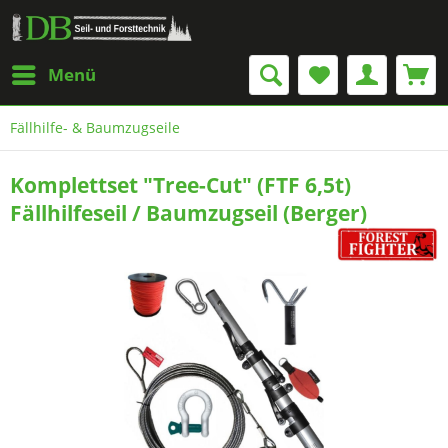
Menü
Fällhilfe- & Baumzugseile
Komplettset "Tree-Cut" (FTF 6,5t)
Fällhilfeseil / Baumzugseil (Berger)