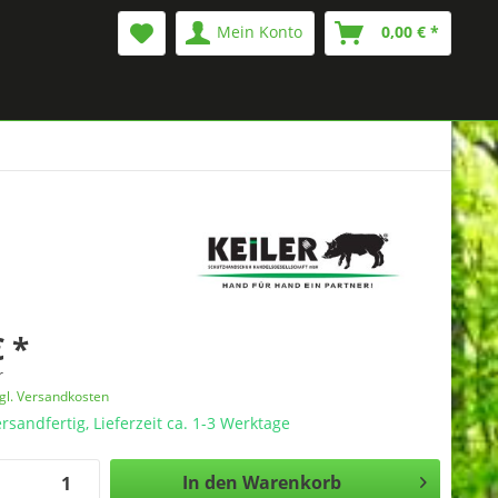
Mein Konto
0,00 € *
€ *
r
gl. Versandkosten
rsandfertig, Lieferzeit ca. 1-3 Werktage
In den
Warenkorb