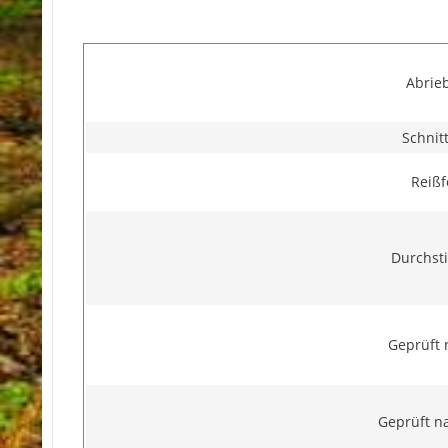
Abrieb
Schnit
Reißf
Durchsti
Geprüft 
Geprüft n