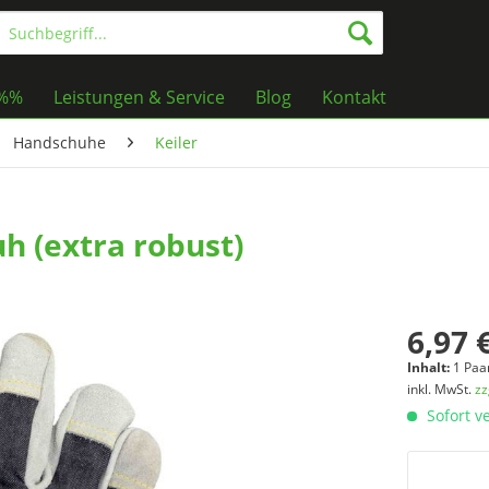
%%%
Leistungen & Service
Blog
Kontakt
Handschuhe
Keiler
h (extra robust)
6,97 
Inhalt:
1 Paa
inkl. MwSt.
zz
Sofort ve