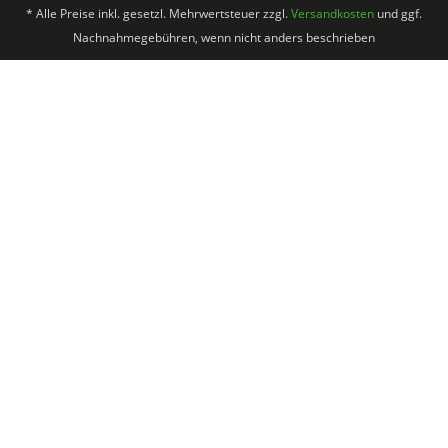
* Alle Preise inkl. gesetzl. Mehrwertsteuer zzgl.
Versandkosten
und ggf.
Nachnahmegebühren, wenn nicht anders beschrieben