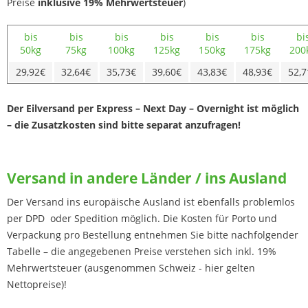
Preise
inklusive 19% Mehrwertsteuer
)
bis
bis
bis
bis
bis
bis
bi
50kg
75kg
100kg
125kg
150kg
175kg
200
29,92€
32,64€
35,73€
39,60€
43,83€
48,93€
52,7
Der Eilversand per Express – Next Day – Overnight ist möglich
– die Zusatzkosten sind bitte separat anzufragen!
Versand in andere Länder / ins Ausland
Der Versand ins europäische Ausland ist ebenfalls problemlos
per DPD oder Spedition möglich. Die Kosten für Porto und
Verpackung pro Bestellung entnehmen Sie bitte nachfolgender
Tabelle – die angegebenen Preise verstehen sich inkl. 19%
Mehrwertsteuer (ausgenommen Schweiz - hier gelten
Nettopreise)!