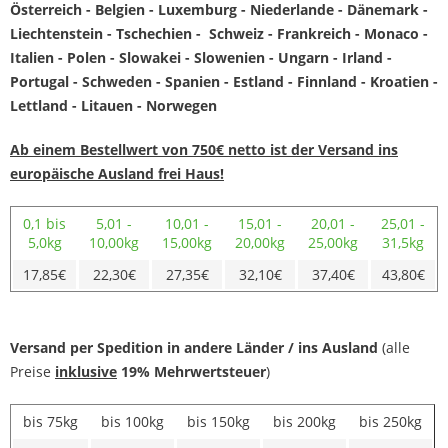
Österreich -
Belgien - Luxemburg - Niederlande - Dänemark -
Liechtenstein - Tschechien - Schweiz - Frankreich - Monaco -
Italien - Polen - Slowakei - Slowenien - Ungarn - Irland -
Portugal - Schweden - Spanien - Estland - Finnland - Kroatien -
Lettland - Litauen - Norwegen
Ab einem Bestellwert von 750€ netto ist der Versand ins
europäische Ausland frei Haus!
0,1 bis
5,01 -
10,01 -
15,01 -
20,01 -
25,01 -
5,0kg
10,00kg
15,00kg
20,00kg
25,00kg
31,5kg
17,85€
22,30€
27,35€
32,10€
37,40€
43,80€
Versand per Spedition in andere Länder / ins Ausland
(alle
Preise
inklusive
19% Mehrwertsteuer
)
bis 75kg
bis 100kg
bis 150kg
bis 200kg
bis 250kg