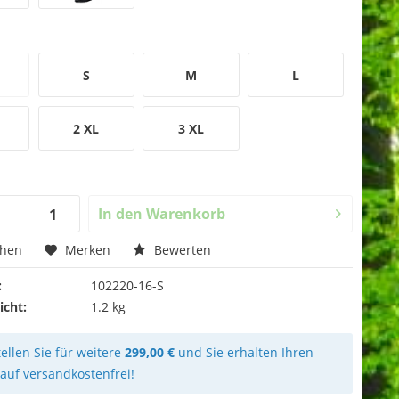
S
M
L
2 XL
3 XL
In den
Warenkorb
chen
Merken
Bewerten
:
102220-16-S
icht:
1.2 kg
ellen Sie für weitere
299,00 €
und Sie erhalten Ihren
kauf versandkostenfrei!