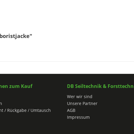
oristjacke"
nen zum Kauf
DB Seiltechnik & Forsttechn
Wer wir sind
n
Unsere Partner
ht / Rückgabe / Umtausch
AGB
Impressum