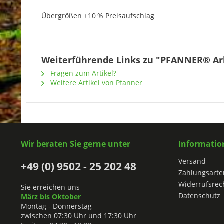
Übergrößen +10 % Preisaufschlag
Weiterführende Links zu "PFANNER® Arb
Fragen zum Artikel?
Weitere Artikel von Pfanner
Wir beraten Sie gerne unter
Informatio
Versand
+49 (0) 9502 - 25 202 48
Zahlungsarte
Widerrufsrec
Sie erreichen uns
Datenschutz
März bis Oktober
Montag - Donnerstag
zwischen 07:30 Uhr und 17:30 Uhr