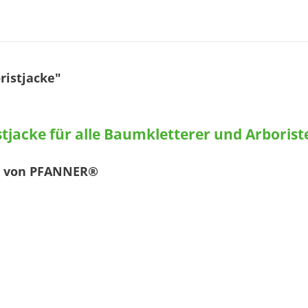
istjacke"
tjacke für alle Baumkletterer und Arborist
ke von PFANNER®