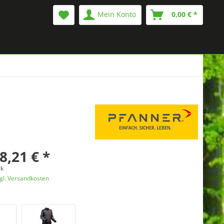
Mein Konto
0,00 € *
8,21 € *
ck
gl. Versandkosten