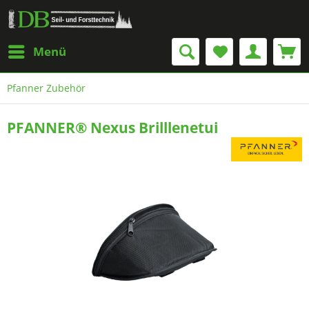
Menü
Pfanner Zubehör
PFANNER® Nexus Brilllenetui