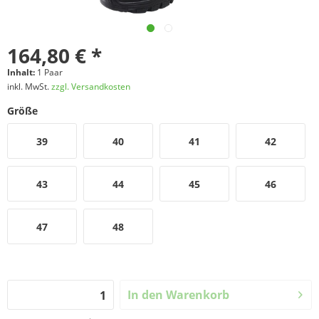
164,80 € *
Inhalt:
1 Paar
inkl. MwSt.
zzgl. Versandkosten
Größe
39
40
41
42
43
44
45
46
47
48
In den
Warenkorb