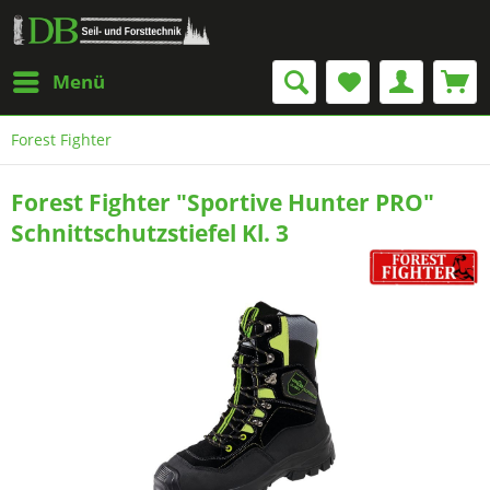
Menü
Forest Fighter
Forest Fighter "Sportive Hunter PRO"
Schnittschutzstiefel Kl. 3