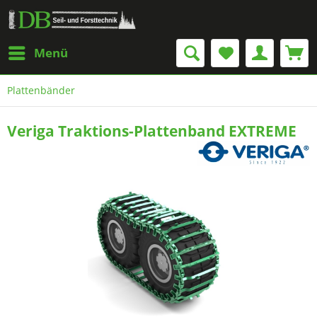
Menü
Plattenbänder
Veriga Traktions-Plattenband EXTREME