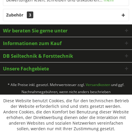
Zubehör
3
Wir beraten Sie gerne unter
Informationen zum Kauf
DB Seiltechnik & Forsttechnik
Unsere Fachgebiete
* Alle Preise inkl. gesetzl. Mehrwertsteuer zzgl.
Versandkosten
und ggf.
Nachnahmegebühren, wenn nicht anders beschrieben
Diese Website benutzt Cookies, die für den technischen Betrieb
der Website erforderlich sind und stets gesetzt werden.
Andere Cookies, die den Komfort bei Benutzung dieser Website
erhöhen, der Direktwerbung dienen oder die Interaktion mit
anderen Websites und sozialen Netzwerken vereinfachen
sollen, werden nur mit Ihrer Zustimmung gesetzt.