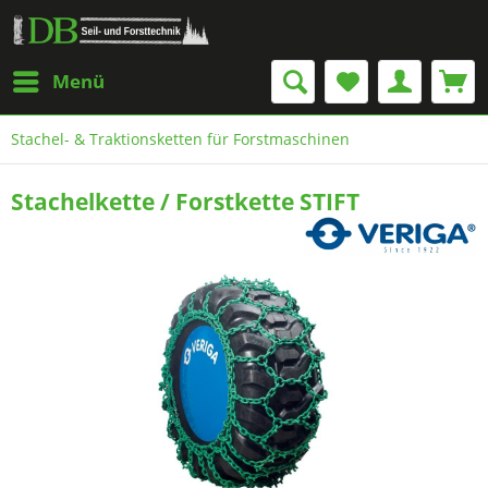
Menü
Stachel- & Traktionsketten für Forstmaschinen
Stachelkette / Forstkette STIFT