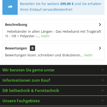
Bestellen Sie für weitere
299,00 €
und Sie erhalten
Ihren Einkauf versandkostenfrei!
Beschreibung
Hebebänder in allen Längen - Das Hebeband mit Tragkraft
1t - 10t > Polyester –...
mehr
Bewertungen
0
Bewertungen lesen, schreiben und diskutieren...
mehr
Wir beraten Sie gerne unter
Informationen zum Kauf
DB Seiltechnik & Forsttechnik
Unsere Fachgebiete