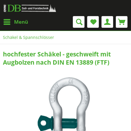
Menü
Schäkel & Spannschlösser
hochfester Schäkel - geschweift mit
Augbolzen nach DIN EN 13889 (FTF)