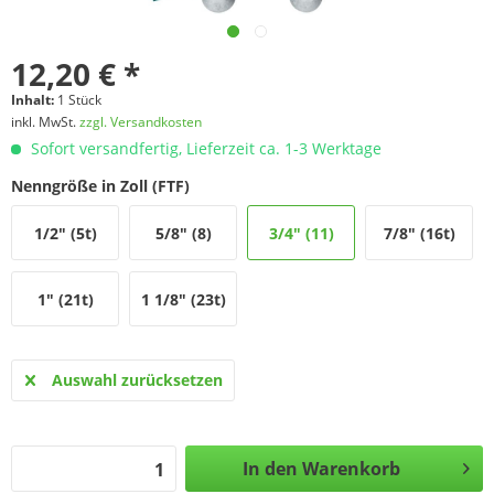
12,20 € *
Inhalt:
1 Stück
inkl. MwSt.
zzgl. Versandkosten
Sofort versandfertig, Lieferzeit ca. 1-3 Werktage
Nenngröße in Zoll (FTF)
1/2" (5t)
5/8" (8)
3/4" (11)
7/8" (16t)
1" (21t)
1 1/8" (23t)
Auswahl zurücksetzen
In den
Warenkorb