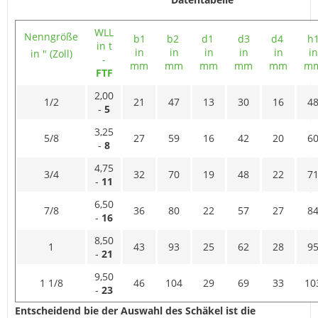
WLL
Nenngröße
b1
b2
d1
d3
d4
h
in t
in
in
in
in
in
in
in " (Zoll)
-
mm
mm
mm
mm
mm
m
FTF
2,00
1/2
21
47
13
30
16
4
-
5
3,25
5/8
27
59
16
42
20
6
-
8
4,75
3/4
32
70
19
48
22
7
-
11
6,50
7/8
36
80
22
57
27
8
-
16
8,50
1
43
93
25
62
28
9
-
21
9,50
1 1/8
46
104
29
69
33
10
-
23
Entscheidend bie der Auswahl des Schäkel ist die