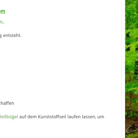
en
en
.
g entsteht.
chaffen
gleitbügel
auf dem Kunststoffseil laufen lassen, um