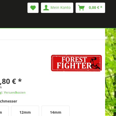
Mein Konto
0,00 € *
,80 € *
ck
gl. Versandkosten
rchmesser
m
12mm
14mm