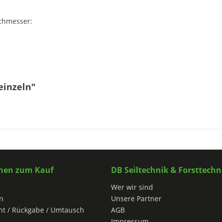
rchmesser:
einzeln"
nen zum Kauf
DB Seiltechnik & Forsttechn
Wer wir sind
n
Unsere Partner
ht / Rückgabe / Umtausch
AGB
Impressum