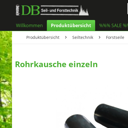
Willkommen
Produktübersicht
%%% SALE 
Produktübersicht
Seiltechnik
Forstseile
Rohrkausche einzeln