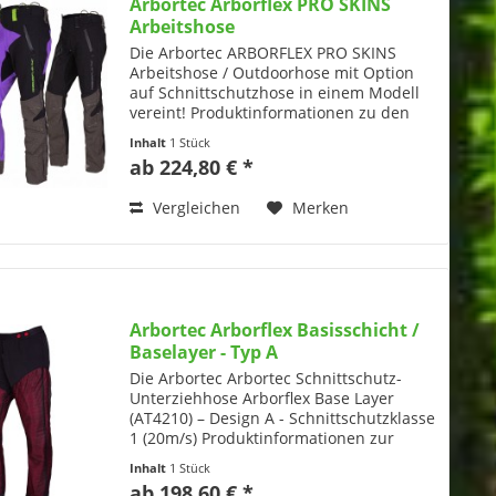
Arbortec Arborflex PRO SKINS
Arbeitshose
Die Arbortec ARBORFLEX PRO SKINS
Arbeitshose / Outdoorhose mit Option
auf Schnittschutzhose in einem Modell
vereint! Produktinformationen zu den
ARBORFLEX PRO SKINS von Arbortec:
Inhalt
1 Stück
Maximale Flexibilität: Die bequeme und
ab 224,80 € *
äußerst robuste...
Vergleichen
Merken
Arbortec Arborflex Basisschicht /
Baselayer - Typ A
Die Arbortec Arbortec Schnittschutz-
Unterziehhose Arborflex Base Layer
(AT4210) – Design A - Schnittschutzklasse
1 (20m/s) Produktinformationen zur
Schnittschutz-Unterziehhose Arborflex
Inhalt
1 Stück
Base Layer (AT4210) – Design A
ab 198,60 € *