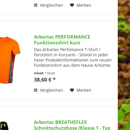
Vergleichen
Merken
Arbortec PERFORMANCE
Funktionsshirt kurz
Das Arbortec Perfomance T-Shirt /
Forstshirt in Kurzarm - Stilvoll in jeder
Faser Produktinformationen zum neuen
Funktionsshirt aus dem Hause Arbortec
Wir präsentieren die Arbortec
Inhalt
1 Stück
Performance T-Shirts – perfekt für alle,
38,60 € *
die Wert auf...
Vergleichen
Merken
Arbortec BREATHEFLEX
Schnittschutzhose (Klasse 1 - Typ