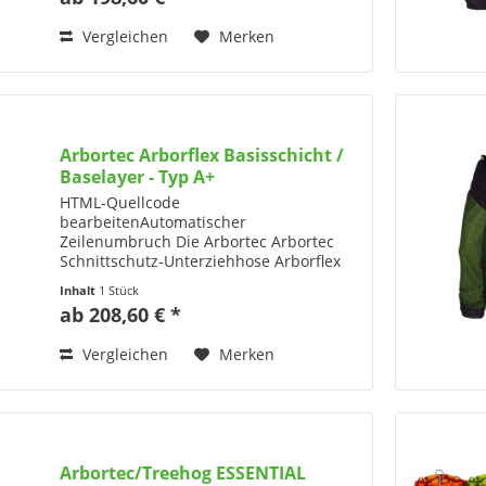
bequeme und äußerst...
Vergleichen
Merken
Arbortec Arborflex Basisschicht /
Baselayer - Typ A+
HTML-Quellcode
bearbeitenAutomatischer
Zeilenumbruch Die Arbortec Arbortec
Schnittschutz-Unterziehhose Arborflex
Base Layer (AT4215) – Design A+ mit
Inhalt
1 Stück
Wadenschnittschutz -
ab 208,60 € *
Schnittschutzklasse 1 (20m/s)
Produktinformationen zur...
Vergleichen
Merken
Arbortec/Treehog ESSENTIAL