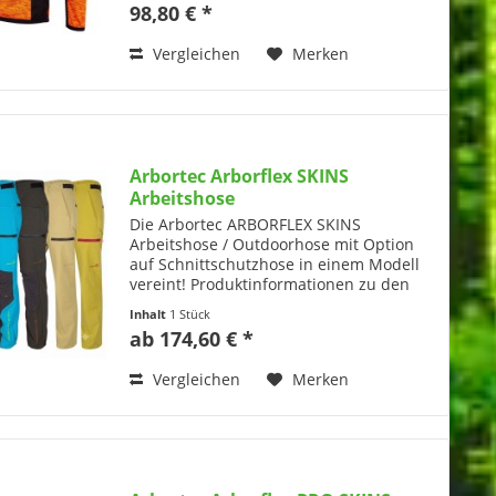
98,80 € *
für...
Vergleichen
Merken
Arbortec Arborflex SKINS
Arbeitshose
Die Arbortec ARBORFLEX SKINS
Arbeitshose / Outdoorhose mit Option
auf Schnittschutzhose in einem Modell
vereint! Produktinformationen zu den
ARBORFLEX SKINS von Arbortec:
Inhalt
1 Stück
Maximale Flexibilität: Die ultimative
ab 174,60 € *
Allwetter-Arbeitshose mit...
Vergleichen
Merken