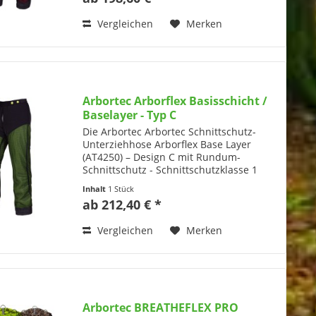
von Arbortec Das...
Vergleichen
Merken
Arbortec Arborflex Basisschicht /
Baselayer - Typ C
Die Arbortec Arbortec Schnittschutz-
Unterziehhose Arborflex Base Layer
(AT4250) – Design C mit Rundum-
Schnittschutz - Schnittschutzklasse 1
(20m/s) Produktinformationen zur
Inhalt
1 Stück
Schnittschutz-Unterziehhose Arborflex
ab 212,40 € *
Base Layer (AT4250) –...
Vergleichen
Merken
Arbortec BREATHEFLEX PRO