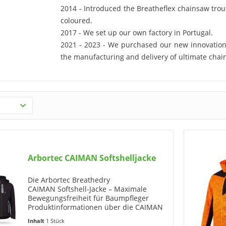
2014
- Introduced the Breatheflex chainsaw trous
coloured.
2017
- We set up our own factory in Portugal.
2021
-
2023
- We purchased our new innovation 
the manufacturing and delivery of ultimate cha
Arbortec CAIMAN Softshelljacke
Die Arbortec Breathedry
CAIMAN Softshell-Jacke – Maximale
Bewegungsfreiheit für Baumpfleger
Produktinformationen über die CAIMAN
Breathedry Softshelljacke von Arbortec
Inhalt
1 Stück
Die Arbortec Caiman Jacke ist die