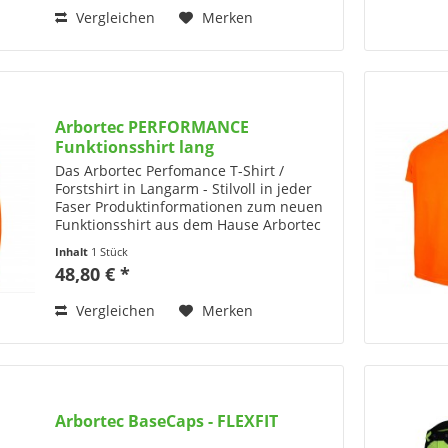
Vergleichen
Merken
Arbortec PERFORMANCE
Funktionsshirt lang
Das Arbortec Perfomance T-Shirt /
Forstshirt in Langarm - Stilvoll in jeder
Faser Produktinformationen zum neuen
Funktionsshirt aus dem Hause Arbortec
Wir präsentieren die Arbortec
Inhalt
1 Stück
Performance T-Shirts – perfekt für alle,
48,80 € *
die Wert auf...
Vergleichen
Merken
Arbortec BaseCaps - FLEXFIT