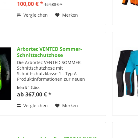
100,00 € *
124,80 € *
ultimative Lösung für Baumpfleger...
Vergleichen
Merken
Arbortec VENTED Sommer-
Schnittschutzhose
Die Arbortec VENTED SOMMER-
Schnittschutzhose mit
Schnittschutzklasse 1 - Typ A
Produktinformationen zur neuen
VENTED Schnittschutzhose für den
Inhalt
1 Stück
Sommer von Arbortec mit
ab 367,00 € *
Schnittschutzklasse 1 (20m/s): Erhältlich
ist die neue Vented...
Vergleichen
Merken