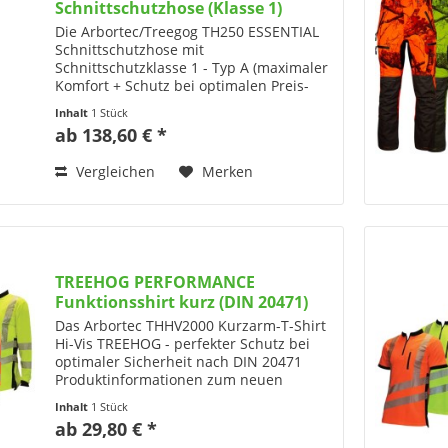
Schnittschutzhose (Klasse 1)
Die Arbortec/Treegog TH250 ESSENTIAL
Schnittschutzhose mit
Schnittschutzklasse 1 - Typ A (maximaler
Komfort + Schutz bei optimalen Preis-
Leistungs-Verhältnis)
Inhalt
1 Stück
Produktinformationen zur ESSENTIAL
ab 138,60 € *
Schnittschutzhose von Treehog mit...
Vergleichen
Merken
TREEHOG PERFORMANCE
Funktionsshirt kurz (DIN 20471)
Das Arbortec THHV2000 Kurzarm-T-Shirt
Hi-Vis TREEHOG - perfekter Schutz bei
optimaler Sicherheit nach DIN 20471
Produktinformationen zum neuen
Funktions-Kurzarmshirt aus dem Hause
Inhalt
1 Stück
Arbortec / Treehog Das Arbortec
ab 29,80 € *
THHV2000 Kurzarm-T-Shirt...