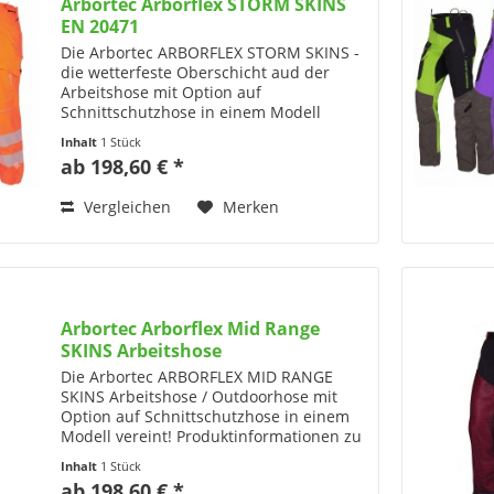
Arbortec Arborflex STORM SKINS
EN 20471
Die Arbortec ARBORFLEX STORM SKINS -
die wetterfeste Oberschicht aud der
Arbeitshose mit Option auf
Schnittschutzhose in einem Modell
vereint! Produktinformationen zu den
Inhalt
1 Stück
ARBORFLEX STORM SKINS von Arbortec:
ab 198,60 € *
Maximale Flexibilität: Die...
Vergleichen
Merken
Arbortec Arborflex Mid Range
SKINS Arbeitshose
Die Arbortec ARBORFLEX MID RANGE
SKINS Arbeitshose / Outdoorhose mit
Option auf Schnittschutzhose in einem
Modell vereint! Produktinformationen zu
den ARBORFLEX MID RANGE SKINS von
Inhalt
1 Stück
Arbortec: Maximale Flexibilität: Die
ab 198,60 € *