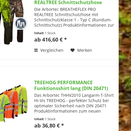
REALTREE Schnittschutzhose
(Klasse 1 - Typ: C)
Die Arbortec BREATHEFLEX PRO
REALTREE Schnittschutzhose mit
Schnittschutzklasse 1 - Typ C (Rundum-
Schnittschutz) Produktinformationen zur
BREATHEFLEX PRO Schnittschutzhose
Inhalt
1 Stück
von Arbortec mit Schnittschutzklasse 1
ab 416,60 € *
(20m/s) - Typ C mit...
Vergleichen
Merken
TREEHOG PERFORMANCE
Funktionsshirt lang (DIN 20471)
Das Arbortec THHV2010 Langarm-T-Shirt
Hi-Vis TREEHOG - perfekter Schutz bei
optimaler Sicherheit nach DIN 20471
Produktinformationen zum neuen
Funktions-Langarmshirt aus dem Hause
Inhalt
1 Stück
Arbortec / Treehog Das Arbortec
ab 36,80 € *
THHV2010 Langarm-T-Shirt...