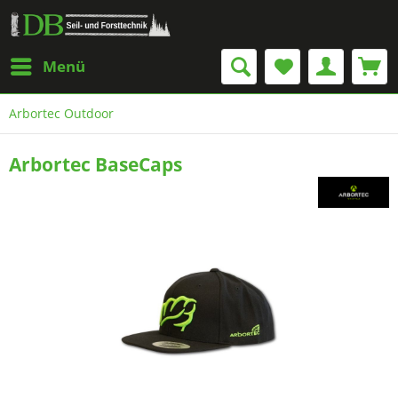
Menü
Arbortec Outdoor
Arbortec BaseCaps