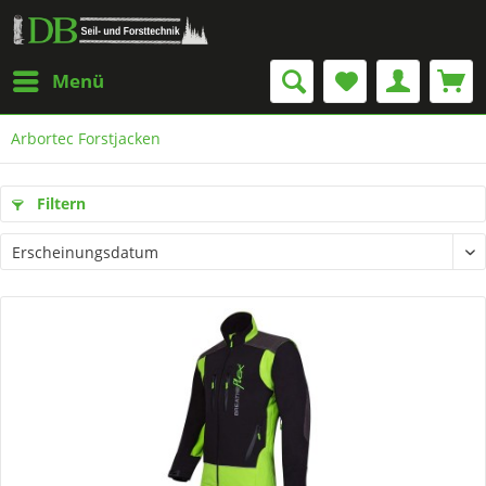
Menü
Arbortec Forstjacken
Filtern