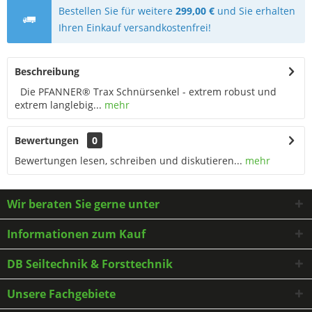
Bestellen Sie für weitere
299,00 €
und Sie erhalten
Ihren Einkauf versandkostenfrei!
Beschreibung
Die PFANNER® Trax Schnürsenkel - extrem robust und
extrem langlebig...
mehr
Bewertungen
0
Bewertungen lesen, schreiben und diskutieren...
mehr
Wir beraten Sie gerne unter
Informationen zum Kauf
DB Seiltechnik & Forsttechnik
Unsere Fachgebiete