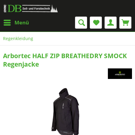
Menü
Regenkleidung
Arbortec HALF ZIP BREATHEDRY SMOCK
Regenjacke