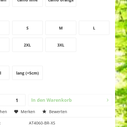
S
M
L
2XL
3XL
l
lang (+5cm)
In den
Warenkorb
chen
Merken
Bewerten
:
AT4060-BR-XS