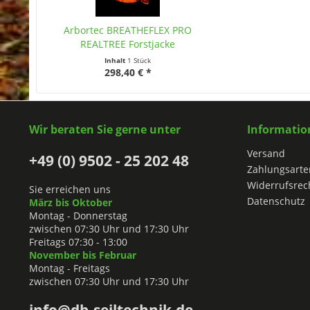
Arbortec BREATHEFLEX PRO
REALTREE Forstjacke
Inhalt
1 Stück
298,40 € *
Wir beraten Sie gerne unter
Informatio
Versand
+49 (0) 9502 - 25 202 48
Zahlungsarte
Widerrufsrec
Sie erreichen uns
Datenschutz
März bis Oktober
Montag - Donnerstag
zwischen 07:30 Uhr und 17:30 Uhr
Freitags 07:30 - 13:00
November bis Februar
Montag - Freitags
zwischen 07:30 Uhr und 17:30 Uhr
info@db-seiltechnik.de