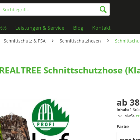
%%%
Leistungen & Service
Blog
Kontakt
Schnittschutz & PSA
Schnittschutzhosen
Schnittschu
EALTREE Schnittschutzhose (Klas
ab 38
Inhalt:
1 Stü
inkl. MwSt.
zz
Farbe
camo br