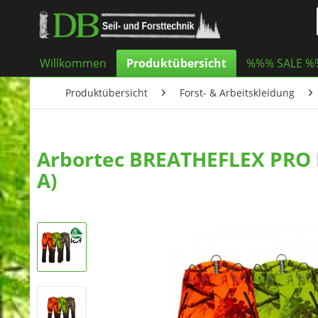
Willkommen
Produktübersicht
%%% SALE 
Produktübersicht
Forst- & Arbeitskleidung
Arbortec BREATHEFLEX PRO R
A)