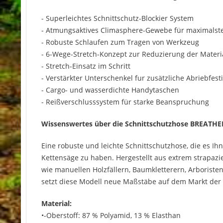
- Superleichtes Schnittschutz-Blockier System
- Atmungsaktives Climasphere-Gewebe für maximalst
- Robuste Schlaufen zum Tragen von Werkzeug
- 6-Wege-Stretch-Konzept zur Reduzierung der Mater
- Stretch-Einsatz im Schritt
- Verstärkter Unterschenkel fur zusätzliche Abriebfesti
- Cargo- und wasserdichte Handytaschen
- Reißverschlusssystem für starke Beanspruchung
Wissenswertes über die Schnittschutzhose BREATHEF
Eine robuste und leichte Schnittschutzhose, die es I
Kettensäge zu haben. Hergestellt aus extrem strapazi
wie manuellen Holzfällern, Baumkletterern, Arboriste
setzt diese Modell neue Maßstäbe auf dem Markt der
Material:
•-Oberstoff: 87 % Polyamid, 13 % Elasthan