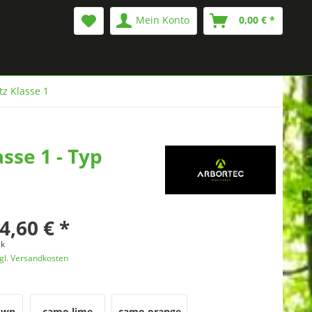
Mein Konto
0,00 € *
tz Klasse 1
se 1 - Typ
4,60 € *
ck
gl. Versandkosten
own
camo lime
camo orange