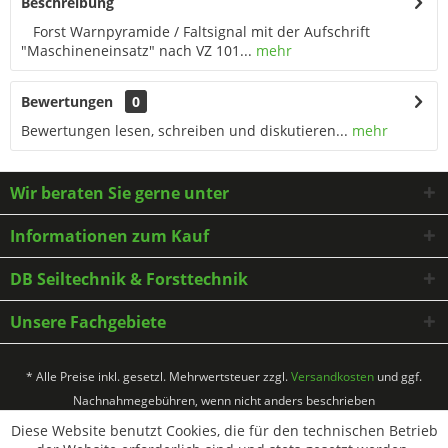
Beschreibung
Forst Warnpyramide / Faltsignal mit der Aufschrift
"Maschineneinsatz" nach VZ 101...
mehr
Bewertungen
0
Bewertungen lesen, schreiben und diskutieren...
mehr
Wir beraten Sie gerne unter
Informationen zum Kauf
DB Seiltechnik & Forsttechnik
Unsere Fachgebiete
* Alle Preise inkl. gesetzl. Mehrwertsteuer zzgl.
Versandkosten
und ggf.
Nachnahmegebühren, wenn nicht anders beschrieben
Diese Website benutzt Cookies, die für den technischen Betrieb