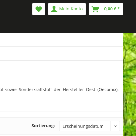
Mein Konto
0,00 € *
l sowie Sonderkraftstoff der Herstelller Oest (Oecomix),
Sortierung: