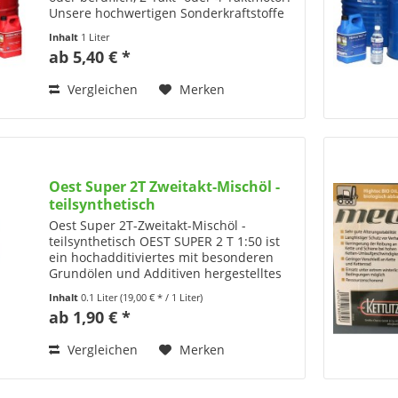
Unsere hochwertigen Sonderkraftstoffe
schonen Ihre Gesundheit, die Motoren
Inhalt
1 Liter
und die Umwelt. HERCUTEC®
ab 5,40 € *
Sonderkraftstoffe sind...
Vergleichen
Merken
Oest Super 2T Zweitakt-Mischöl -
teilsynthetisch
Oest Super 2T-Zweitakt-Mischöl -
teilsynthetisch OEST SUPER 2 T 1:50 ist
ein hochadditiviertes mit besonderen
Grundölen und Additiven hergestelltes
teilsynthetisches und selbstmischendes
Inhalt
0.1 Liter
(19,00 € * / 1 Liter)
Hochleistungs-2-Takt-Motorenöl, das
ab 1,90 € *
auch für...
Vergleichen
Merken