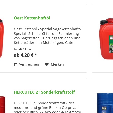
Oest Kettenhaftöl
Oest Kettenöl - Spezial Sägekettenhaftöl
Spezial- Schmieröl für die Schmierung
von Sägeketten, Führungsschienen und
Kettenrädern an Motorsägen. Gute
Haftfähigkeit, auch bei hohen
Inhalt
1 Liter
Kettenumlaufgeschwindigkeiten sowie
ab 4,20 € *
Verschleiß- und...
Vergleichen
Merken
HERCUTEC 2T Sonderkraftstoff
HERCUTEC 2T Sonderkraftstoff - des
moderne und grüne Benzin Ob privat
oder beruflich, 2-Takt- oder 4-Taktmotor: