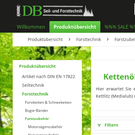
Willkommen
Produktübersicht
%%% SALE 
Produktübersicht
Forsttechnik
Forstzube
Produktübersicht
Kettenö
Artikel nach DIN EN 17822
Seiltechnik
Hier erwartet Sie 
Forsttechnik
Kettlitz (Medialub)
Forstketten & Schneeketten
Bogie-Bänder
Forstzubehör
Filtern
Motorsägenzubehör
Harvesterzubehör