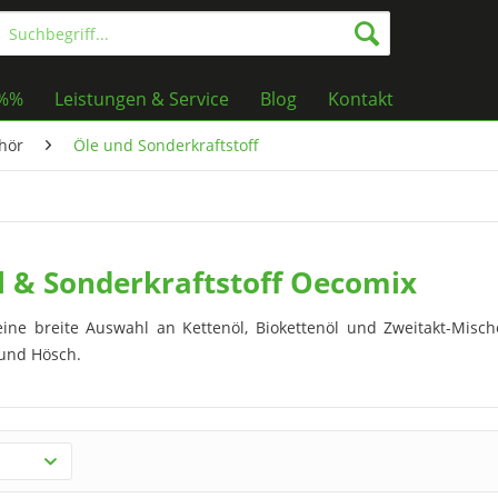
%%%
Leistungen & Service
Blog
Kontakt
hör
Öle und Sonderkraftstoff
l & Sonderkraftstoff Oecomix
eine breite Auswahl an Kettenöl, Biokettenöl und Zweitakt-Mischö
 und Hösch.