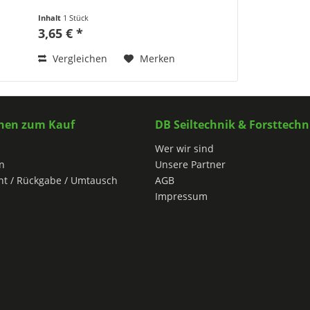
Inhalt
1 Stück
3,65 € *
Vergleichen
Merken
nen zum Kauf
DB Seiltechnik & Forsttechn
Wer wir sind
n
Unsere Partner
ht / Rückgabe / Umtausch
AGB
Impressum