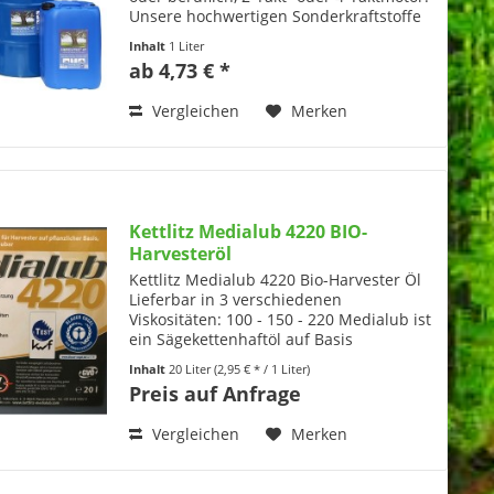
Unsere hochwertigen Sonderkraftstoffe
schonen Ihre Gesundheit, die Motoren
Inhalt
1 Liter
und die Umwelt. HERCUTEC®
ab 4,73 € *
Sonderkraftstoffe sind...
Vergleichen
Merken
Kettlitz Medialub 4220 BIO-
Harvesteröl
Kettlitz Medialub 4220 Bio-Harvester Öl
Lieferbar in 3 verschiedenen
Viskositäten: 100 - 150 - 220 Medialub ist
ein Sägekettenhaftöl auf Basis
pflanzlicher Öle, frei von Synthese-
Inhalt
20 Liter
(2,95 € * / 1 Liter)
und Mineralöl welches speziell für den
Preis auf Anfrage
Einsatz für...
Vergleichen
Merken