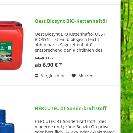
Oest Biosynt BIO-Kettenhaftöl
Oest Biosynt BIO Kettenhaftöl OEST
BIOSYNT ist ein biologisch leicht
abbaubares Sägekettenhaftöl
entsprechend den Richtlinien des
Umweltbundesamtes für
Inhalt
1 Liter
„Kettenschmieröle für Motorsägen“ und
ab 6,90 € *
erhielt deshalb das Umweltzeichen
„Blauer...
Vergleichen
Merken
HERCUTEC 4T Sonderkraftstoff
HERCUTEC 4T Sonderkraftstoff - des
moderne und grüne Benzin Ob privat
oder beruflich, 2-Takt- oder 4-Taktmotor: