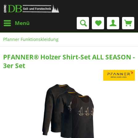
Menü
Pfanner Funktionskleidung
PFANNER® Holzer Shirt-Set ALL SEASON -
3er Set