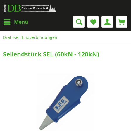
Menü
Drahtseil Endverbindungen
Seilendstück SEL (60kN - 120kN)