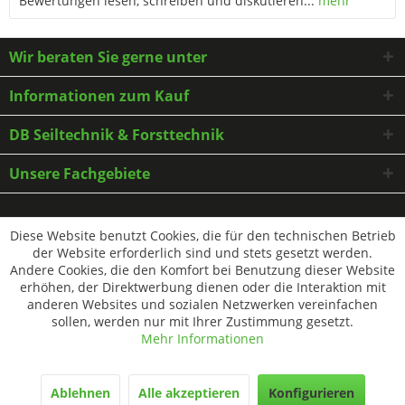
Bewertungen lesen, schreiben und diskutieren...
mehr
Wir beraten Sie gerne unter
Informationen zum Kauf
DB Seiltechnik & Forsttechnik
Unsere Fachgebiete
* Alle Preise inkl. gesetzl. Mehrwertsteuer zzgl.
Versandkosten
und ggf.
Diese Website benutzt Cookies, die für den technischen Betrieb
Nachnahmegebühren, wenn nicht anders beschrieben
der Website erforderlich sind und stets gesetzt werden.
Andere Cookies, die den Komfort bei Benutzung dieser Website
erhöhen, der Direktwerbung dienen oder die Interaktion mit
anderen Websites und sozialen Netzwerken vereinfachen
sollen, werden nur mit Ihrer Zustimmung gesetzt.
Mehr Informationen
Ablehnen
Alle akzeptieren
Konfigurieren