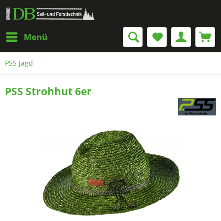
Menü
PSS Jagd
PSS Strohhut 6er